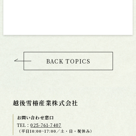
雪椿について
雪椿を楽しむ
商品ラインナップ
BACK TOPICS
雪椿からのお知らせ
会社情報
お問い合わせ
越後雪椿産業株式会社
EN
CH
お問い合わせ窓口
TEL：
025-761-7407
（平日10:00~17:00／土・日・祝休み）